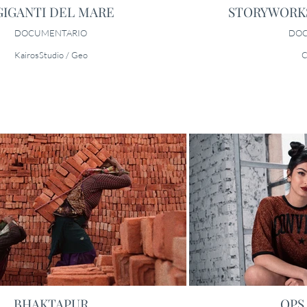
 GIGANTI DEL MARE
STORYWORKS
DOCUMENTARIO
DOC
KairosStudio / Geo
C
BHAKTAPUR
OPS