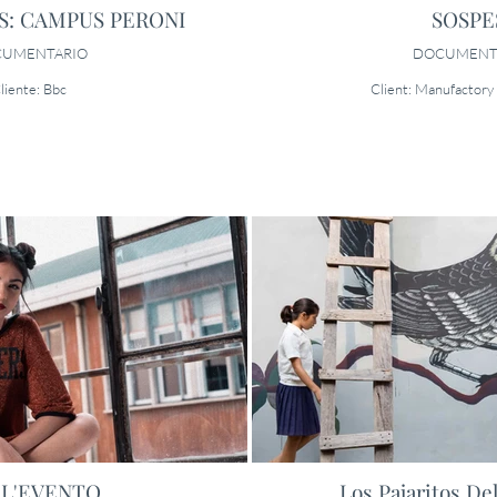
: CAMPUS PERONI
SOSPE
UMENTARIO
DOCUMENT
liente: Bbc
Client: Manufactory
 L'EVENTO
Los Pajaritos De