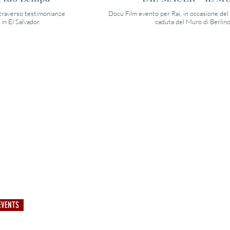
traverso testimonianze
Docu Film evento per Rai, in occasione del
e in El Salvador.
caduta del Muro di Berlino
EVENTS