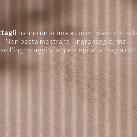
ttagli
hanno un'anima a cui mi piace dar vit
Non basta mostrare l'ingranaggio, ma
so l'ingranaggio far percepire la magia del 