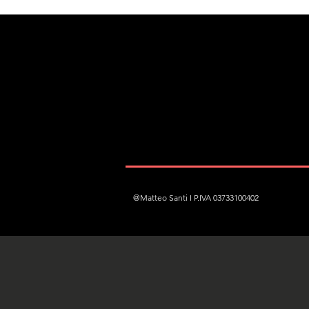
@Matteo Santi I P.IVA 03733100402