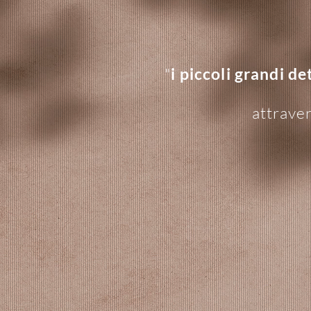
"
i piccoli grandi de
attraver