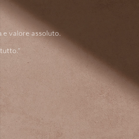
a e valore assoluto.
tutto."