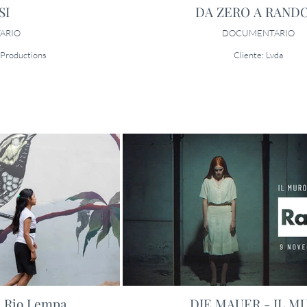
SI
DA ZERO A RAND
ARIO
DOCUMENTARIO
 Productions
Cliente: Lvda
l Rio Lempa
DIE MAUER - IL M