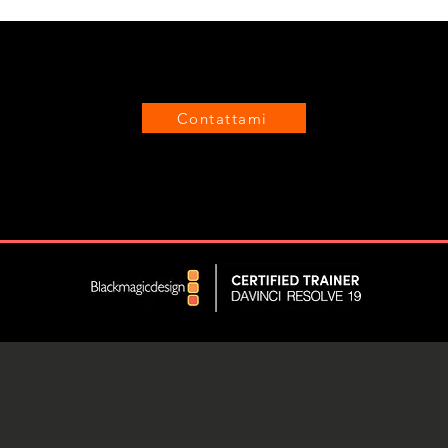
CONTATTO
Contattami
Email
info@matteosanti.it
Phone
333-9904095